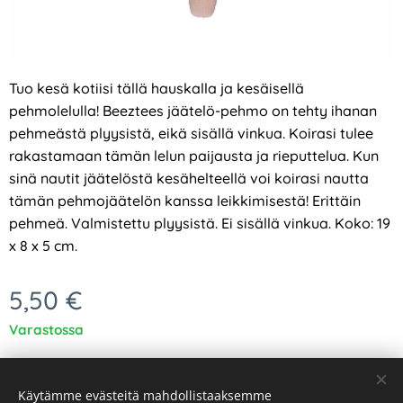
Tuo kesä kotiisi tällä hauskalla ja kesäisellä
pehmolelulla! Beeztees jäätelö-pehmo on tehty ihanan
pehmeästä plyysistä, eikä sisällä vinkua. Koirasi tulee
rakastamaan tämän lelun paijausta ja rieputtelua. Kun
sinä nautit jäätelöstä kesähelteellä voi koirasi nautta
tämän pehmojäätelön kanssa leikkimisestä!
Erittäin
pehmeä. Valmistettu plyysistä. Ei sisällä vinkua. Koko: 19
x 8 x 5 cm.
5,50
€
Varastossa
Käytämme evästeitä mahdollistaaksemme