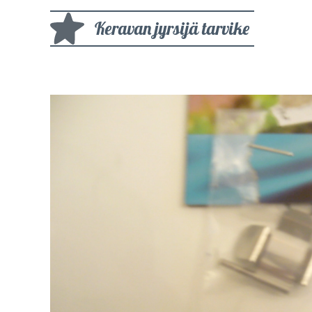
Keravan jyrsijä tarvike