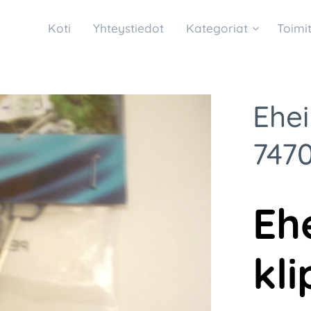
Koti
Yhteystiedot
Kategoriat
Toimi
Ehei
747
Eh
kli