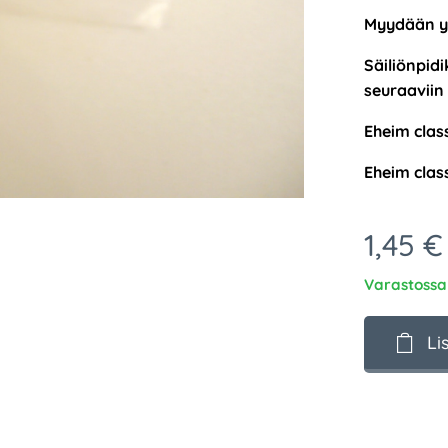
My
ydään yk
Säiliön
pidi
seuraaviin
Eheim
clas
Eheim
clas
1,45
€
Varastossa
Li