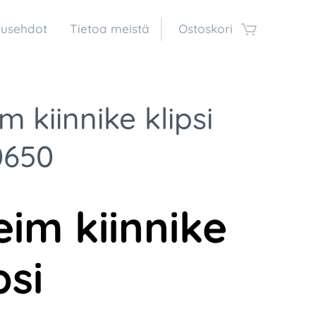
tusehdot
Tietoa meistä
Ostoskori
m kiinnike klipsi
0650
eim k
iinnike
psi