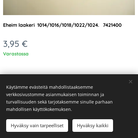
Eheim laakeri 1
014/1016/1018/1022/1024. 7421400
3,95
€
Varastossa
Käytämme evästeitä mahdollistaaksemme
verkkosivustomme asianmukaisen toiminnan ja
turvallisuuden sekä tarjotaksemme sinulle parhaan
Evästeet
mahdollisen käyttökokemuksen.
Lisää ostoskoriin
Hyväksy vain tarpeelliset
Hyväksy kaikki