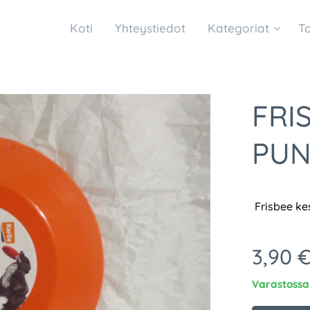
Koti
Yhteystiedot
Kategoriat
T
FRI
PUN
Frisbee ke
3,90
Varastossa