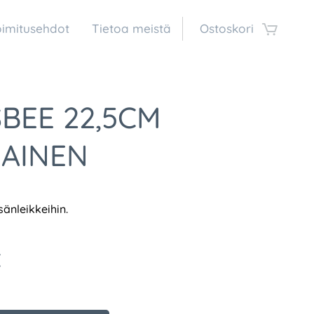
oimitusehdot
Tietoa meistä
Ostoskori
SBEE 22,5CM
AINEN
sänleikkeihin.
€