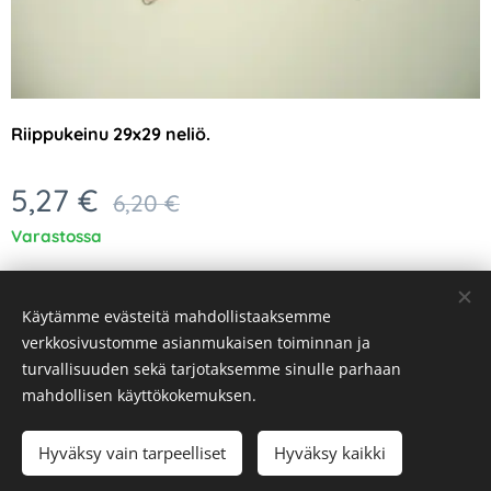
Riippukeinu 29x29 neliö.
5,27
€
6,20
€
Varastossa
Käytämme evästeitä mahdollistaaksemme
verkkosivustomme asianmukaisen toiminnan ja
turvallisuuden sekä tarjotaksemme sinulle parhaan
Evästeet
mahdollisen käyttökokemuksen.
Lisää ostoskoriin
Hyväksy vain tarpeelliset
Hyväksy kaikki