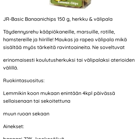
JR-Basic Banaanichips 150 g, herkku & välipala
Täydennysrehu kääpiökaneille, marsuille, rotille,
hamstereille ja hiirille! Maukas ja rapea välipala mikä
sisältää myös tärkeitä ravintoaineita. Ne soveltuvat
erinomaisesti koulutusherkuksi tai välipalaksi aterioiden
välillä.
Ruokintasuositus:
Lemmikin koon mukaan enintään 4kpl päivässä
sellaisenaan tai sekoitettuna
muun ruoan sekaan
Ainekset:
banaani 72%, kookosöljyä