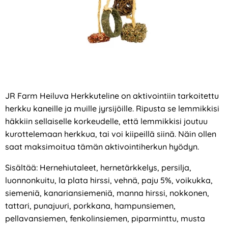
JR Farm Heiluva Herkkuteline on aktivointiin tarkoitettu
herkku kaneille ja muille jyrsijöille. Ripusta se lemmikkisi
häkkiin sellaiselle korkeudelle, että lemmikkisi joutuu
kurottelemaan herkkua, tai voi kiipeillä siinä. Näin ollen
saat maksimoitua tämän aktivointiherkun hyödyn.
Sisältää: Hernehiutaleet, hernetärkkelys, persilja,
luonnonkuitu, la plata hirssi, vehnä, paju 5%, voikukka,
siemeniä, kanariansiemeniä, manna hirssi, nokkonen,
tattari, punajuuri, porkkana, hampunsiemen,
pellavansiemen, fenkolinsiemen, piparminttu, musta