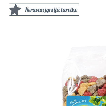
Keravan jyrsijä tarvike