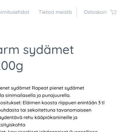
oimitusehdot
Tietoa meistä
Ostoskori
farm sydämet
200g
ienet sydämet Rapeat pienet sydämet
lla sinimailasella ja punajuurella.
situkset: Eläimen koosta riippuen enintään 3 tl
puhdasta tai sekoitettuna tavanomaiseen
äydentävä rehu kääpiökaniineille ja
Yksityiskohta