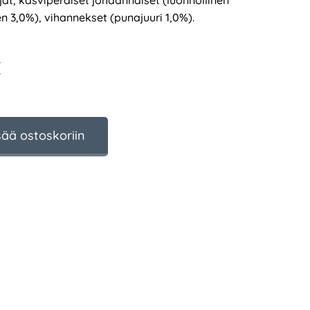
ljat, kasviperäiset johdannaiset (luonnollinen
n 3,0%), vihannekset (punajuuri 1,0%).
€
sää ostoskoriin