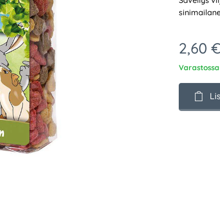
Sävellys vi
sinimailane
2,60
Varastossa
Li