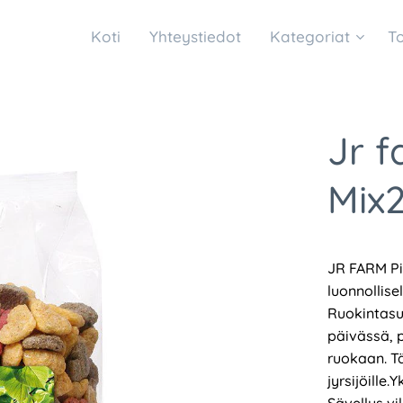
Koti
Yhteystiedot
Kategoriat
T
Jr 
Mix
JR FARM P
luonnollise
Ruokintasuo
päivässä, 
ruokaan. T
jyrsijöille.