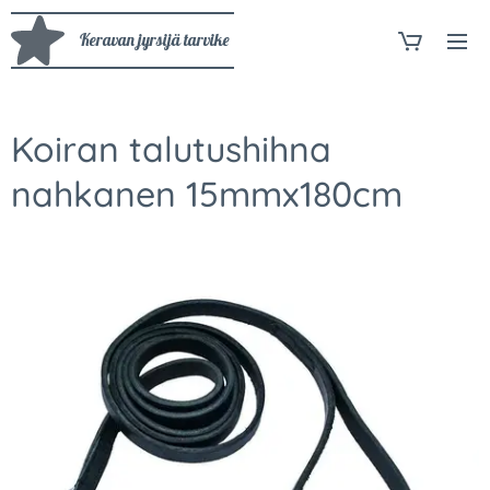
Keravan jyrsijä tarvike
Koiran talutushihna
nahkanen 15mmx180cm