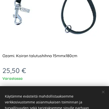
Ozami. Koiran talutushihna 15mmx180cm
25,50
€
Varastossa
Käytämme evästeitä mahdollistaaksemme
verkkosivustomme asianmukaisen toiminnan ja
turvallisuuden sekä tarjotaksemme sinulle parhaan