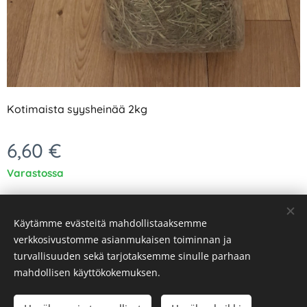
Kotimaista syysheinää 2kg
6,60
€
Varastossa
Käytämme evästeitä mahdollistaaksemme
verkkosivustomme asianmukaisen toiminnan ja
turvallisuuden sekä tarjotaksemme sinulle parhaan
Evästeet
mahdollisen käyttökokemuksen.
Lisää ostoskoriin