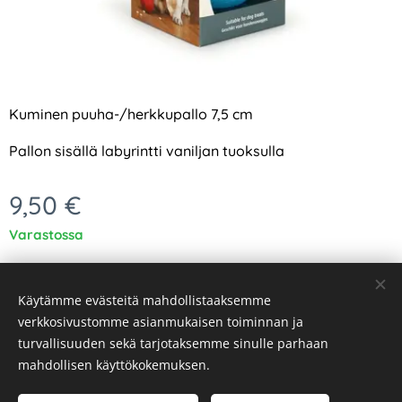
Kuminen puuha-/herkkupallo 7,5 cm
Pallon sisällä labyrintti vaniljan tuoksulla
9,50
€
Varastossa
Käytämme evästeitä mahdollistaaksemme
verkkosivustomme asianmukaisen toiminnan ja
turvallisuuden sekä tarjotaksemme sinulle parhaan
Evästeet
mahdollisen käyttökokemuksen.