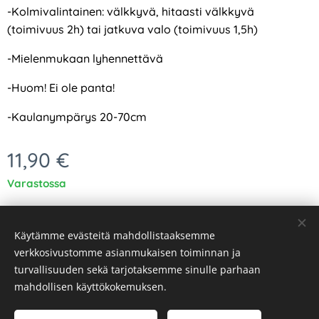
-Kolmivalintainen: välkkyvä, hitaasti välkkyvä
(toimivuus 2h) tai jatkuva valo (toimivuus 1,5h)
-Mielenmukaan lyhennettävä
-Huom! Ei ole panta!
-Kaulanympärys 20-70cm
11,90
€
Varastossa
Käytämme evästeitä mahdollistaaksemme
verkkosivustomme asianmukaisen toiminnan ja
turvallisuuden sekä tarjotaksemme sinulle parhaan
Evästeet
mahdollisen käyttökokemuksen.