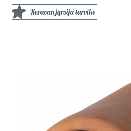
Keravan jyrsijä tarvike