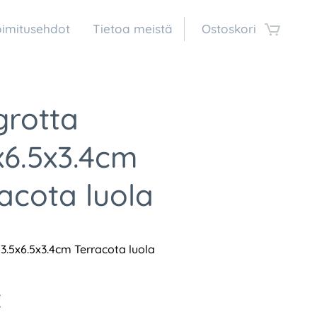
oimitusehdot
Tietoa meistä
Ostoskori
grotta
x6.5x3.4cm
acota luola
3.5x6.5x3.4cm Terracota luola
€