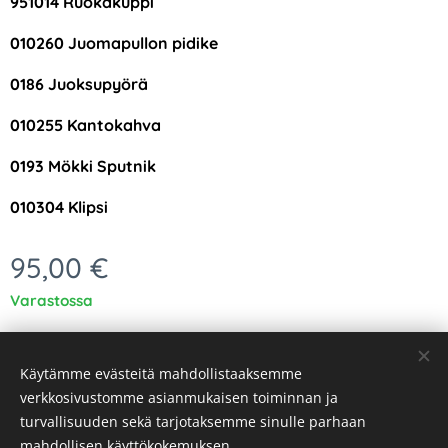
951014 Ruokakuppi
010260 Juomapullon pidike
0186 Juoksupyörä
010255 Kantokahva
0193 Mökki Sputnik
010304 Klipsi
95,00
€
Varastossa
Käytämme evästeitä mahdollistaaksemme
verkkosivustomme asianmukaisen toiminnan ja
turvallisuuden sekä tarjotaksemme sinulle parhaan
Evästeet
mahdollisen käyttökokemuksen.