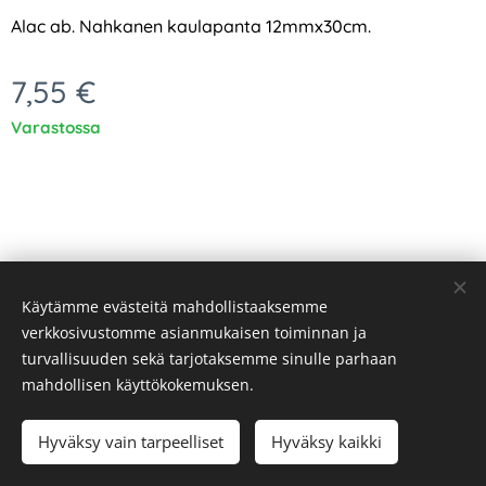
Alac ab.
Nahkanen kaulapanta 12mmx30cm.
7,55
€
Varastossa
Käytämme evästeitä mahdollistaaksemme
verkkosivustomme asianmukaisen toiminnan ja
turvallisuuden sekä tarjotaksemme sinulle parhaan
Evästeet
mahdollisen käyttökokemuksen.
Lisää ostoskoriin
Hyväksy vain tarpeelliset
Hyväksy kaikki