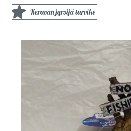
Keravan jyrsijä tarvike