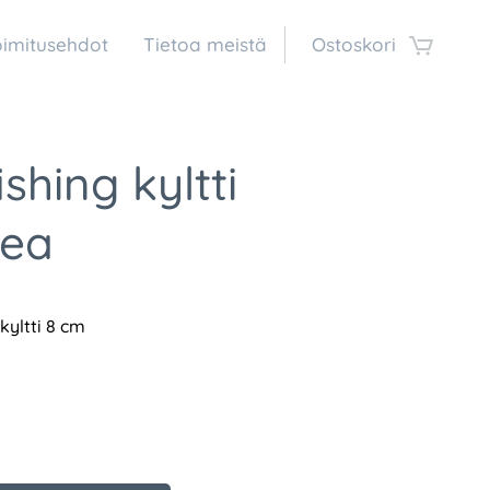
oimitusehdot
Tietoa meistä
Ostoskori
ishing kyltti
kea
 kyltti 8 cm
€