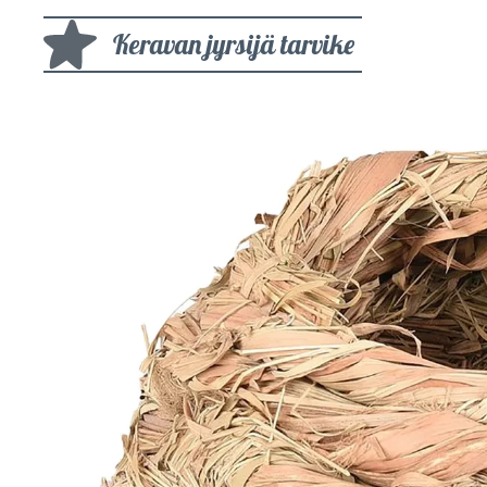
Keravan jyrsijä tarvike