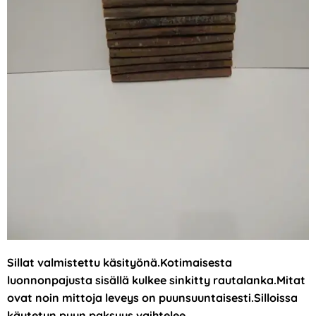
Sillat valmistettu käsityönä.Kotimaisesta
luonnonpajusta sisällä kulkee sinkitty rautalanka.Mitat
ovat noin mittoja leveys on puunsuuntaisesti.Silloissa
käytetyn puun paksuus vaihtelee