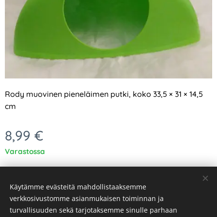
Rody muovinen pieneläimen putki, koko 33,5 × 31 × 14,5
cm
8,99
€
Varastossa
Käytämme evästeitä mahdollistaaksemme
verkkosivustomme asianmukaisen toiminnan ja
turvallisuuden sekä tarjotaksemme sinulle parhaan
Evästeet