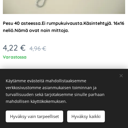
Pesu 40 asteessa.Ei rumpukuivausta.Käsintehtyjä. 16x16
neliö.Nämä ovat noin mittoja.
4,22
€
4,96
€
Varastossa
Käytämme evästeitä mahdollistaaksemme
verkkosivustomme asianmukaisen toiminnan ja
turvallisuuden sekä tarjotaksemme sinulle parhaan
Evästeet
mahdollisen käyttökokemuksen.
Lisää ostoskoriin
Hyväksy vain tarpeelliset
Hyväksy kaikki