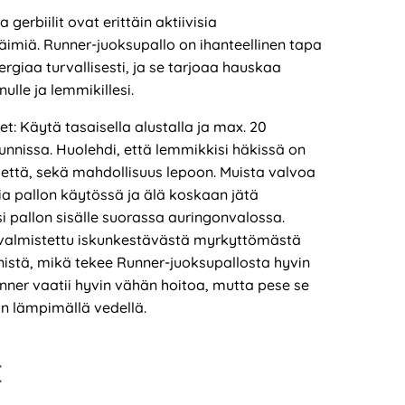
 gerbiilit ovat erittäin aktiivisia
äimiä. Runner-juoksupallo on ihanteellinen tapa
rgiaa turvallisesti, ja se tarjoaa hauskaa
nulle ja lemmikillesi.
t: Käytä tasaisella alustalla ja max. 20
unnissa. Huolehdi, että lemmikkisi häkissä on
vettä, sekä mahdollisuus lepoon. Muista valvoa
ia pallon käytössä ja älä koskaan jätä
i pallon sisälle suorassa auringonvalossa.
valmistettu iskunkestävästä myrkyttömästä
nistä, mikä tekee Runner-juoksupallosta hyvin
nner vaatii hyvin vähän hoitoa, mutta pese se
löin lämpimällä vedellä.
€