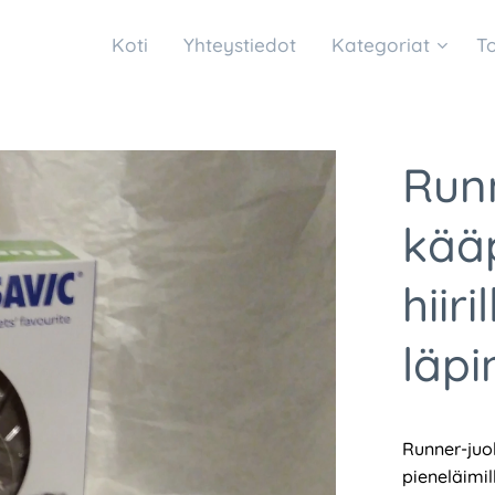
Koti
Yhteystiedot
Kategoriat
T
Run
kääp
hiir
läp
Runner-juok
pieneläimill