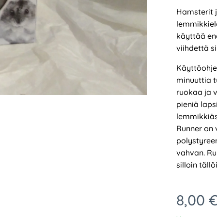
Hamsterit ja
lemmikkiel
käyttää ene
viihdettä si
Käyttöohjee
minuuttia t
ruokaa ja 
pieniä laps
lemmikkiäs
Runner on 
polystyree
vahvan. Ru
silloin täl
8,00