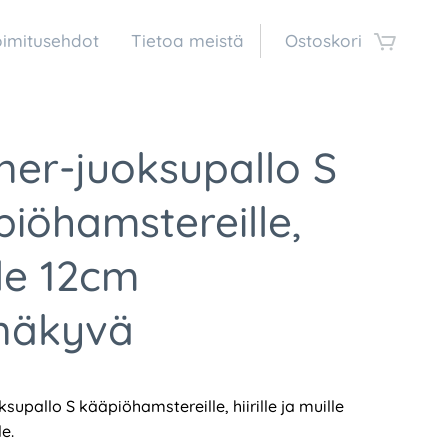
oimitusehdot
Tietoa meistä
Ostoskori
ner-juoksupallo S
iöhamstereille,
ille 12cm
inäkyvä
supallo S kääpiöhamstereille, hiirille ja muille
e.