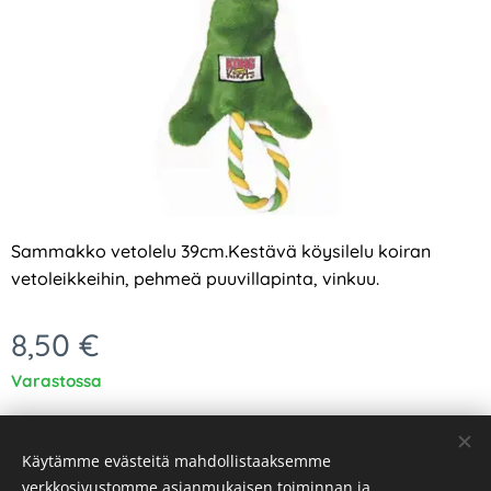
Sammakko vetolelu 39cm.K
estävä köysilelu koiran
vetoleikkeihin, pehmeä puuvillapinta, vinkuu.
8,50
€
Varastossa
Käytämme evästeitä mahdollistaaksemme
verkkosivustomme asianmukaisen toiminnan ja