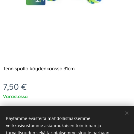
Tennispallo köydenkanssa 31cm
7,50
€
Varastossa
Käytämme evästeitä mahdollistaaksemme
verkkosivustomme asianmukaisen toiminnan ja
turvallisuuden sekä tarjotaksemme sinulle parhaan