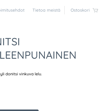
oimitusehdot
Tietoa meistä
Ostoskori
ITSI
LEENPUNAINEN
yli donitsi vinkuva lelu.
€