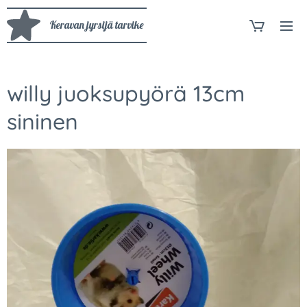
Keravan jyrsijä tarvike
willy juoksupyörä 13cm
sininen