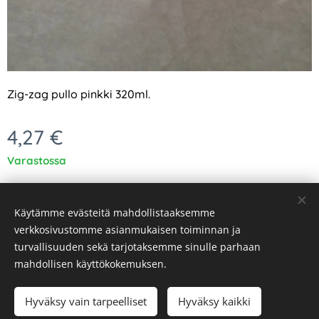
Zig-zag pullo pinkki 320ml.
4,27
€
Varastossa
Käytämme evästeitä mahdollistaaksemme
verkkosivustomme asianmukaisen toiminnan ja
turvallisuuden sekä tarjotaksemme sinulle parhaan
Evästeet
mahdollisen käyttökokemuksen.
Lisää ostoskoriin
Hyväksy vain tarpeelliset
Hyväksy kaikki